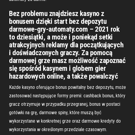
Bez problemu znajdziesz kasyno z
bonusem dzięki start bez depozytu
darmowe-gry-automaty.com – 2021 rok
to dziesiątki, a może i poniekąd setki
atrakcyjnych reklamy dla początkujących
i doświadczonych graczy. Za pomocą
darmowej grze masz możliwość zapoznać
się spośród kasynem i globem gier
hazardowych online, a także powalczyć
Każde kasyno oferujące bonus powitalny bez depozytu, może
zastosować następujące formy premii: cashback bonus, który
gracz otrzymuje w przypadku przegranej, bonus w postaci
gotówki na grę, darmowe spiny, które muszą być
wykorzystane w konkretnej grze oraz darmowe kredyty do
wykorzystania w określonym przedziale czasowym.