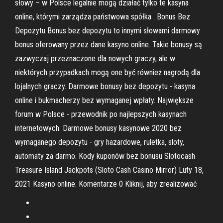
słowy – w Polsce legalnie mogą działać tylko te kasyna
online, którymi zarządza państwowa spółka . Bonus Bez
Depozytu Bonus bez depozytu to innymi słowami darmowy
bonus oferowany przez dane kasyno online. Takie bonusy są
zazwyczaj przeznaczone dla nowych graczy, ale w
niektórych przypadkach mogą one być również nagrodą dla
lojalnych graczy. Darmowe bonusy bez depozytu - kasyna
online i bukmacherzy bez wymaganej wpłaty. Największe
forum w Polsce - przewodnik po najlepszych kasynach
internetowych. Darmowe bonusy kasynowe 2020 bez
wymaganego depozytu - gry hazardowe, ruletka, sloty,
automaty za darmo. Kody kuponów bez bonusu Slotocash
Treasure Island Jackpots (Sloto Cash Casino Mirror) Luty 18,
2021 Kasyno online. Komentarze 0 Kliknij, aby zrealizować