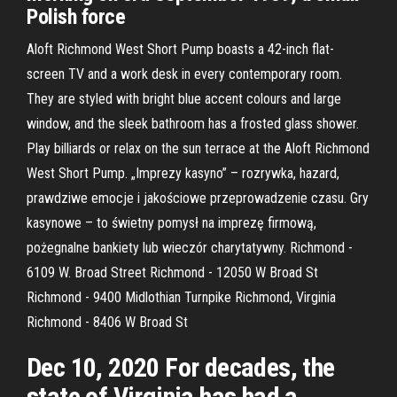
Polish force
Aloft Richmond West Short Pump boasts a 42-inch flat-
screen TV and a work desk in every contemporary room.
They are styled with bright blue accent colours and large
window, and the sleek bathroom has a frosted glass shower.
Play billiards or relax on the sun terrace at the Aloft Richmond
West Short Pump. „Imprezy kasyno” – rozrywka, hazard,
prawdziwe emocje i jakościowe przeprowadzenie czasu. Gry
kasynowe – to świetny pomysł na imprezę firmową,
pożegnalne bankiety lub wieczór charytatywny. Richmond -
6109 W. Broad Street Richmond - 12050 W Broad St
Richmond - 9400 Midlothian Turnpike Richmond, Virginia
Richmond - 8406 W Broad St
Dec 10, 2020 For decades, the
state of Virginia has had a