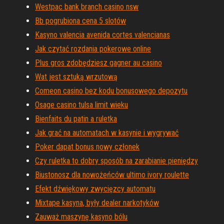
Westpac bank branch casino nsw
Bb pogrubiona cena 5 slotów
Kasyno valencia avenida cortes valencianas
Jak czytać rozdania pokerowe online
Plus gros zdobędziesz gagner au casino
Wat jest sztuką wrzutową
Comeon casino bez kodu bonusowego depozytu
Osage casino tulsa limit wieku
Bienfaits du patin a ruletka
Jak grać na automatach w kasynie i wygrywać
Poker dapat bonus nowy członek
Czy ruletka to dobry sposób na zarabianie pieniędzy
Biustonosz dla nowożeńców ultimo ivory roulette
Efekt dźwiękowy zwycięzcy automatu
Mixtape kasyna, były dealer narkotyków
Zauważ maszynę kasyno bólu