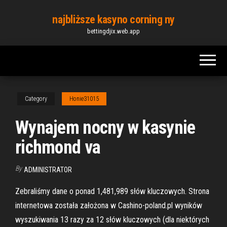
Skip
najbliższe kasyno corning ny
to
bettingdjix.web.app
the
content
Category
Honie31015
Wynajem nocny w kasynie
richmond va
By
ADMINISTRATOR
Zebraliśmy dane o ponad 1,481,989 słów kluczowych. Strona
internetowa została założona w Cashino-poland.pl wyników
wyszukiwania 13 razy za 12 słów kluczowych (dla niektórych