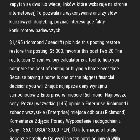
zapytań są dwa lub więcej linków, które wskazuje na stronie
internetowej).To pozwala na wykonywanie analizy słów
kluczowych dogłębną, poznać interesujące fakty,
konkurentów badawczych.
$1,495 (richmond / seacliff) pic hide this posting restore
restore this posting. $5,000. favorite this post Feb 20 The
realtor.com® rent vs. buy calculator is a tool to help you
compare the cost of renting or buying a home over time.
Because buying a home is one of the biggest financial
decisions you will Znajdź najlepsze ceny wynajmu
samochodów z Enterprise w mieście Richmond. Najnowsze
ceny: Poznaj wszystkie (145) opinie o Enterprise Richmond i
zobacz wszystkie (Enterprise) miejsca odbioru (Richmond).
Komentarze Zdjęcia Porady Wyposażenie i udogodnienia
Ceny - 35.01 USD(130.00 PLN) ⓘ Informacje o hotelu
Recenzje hotelu ☘ Co wyróżnia ten hotel od innych Willa